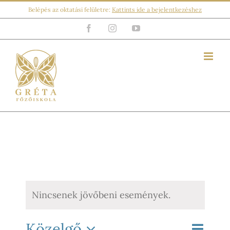
Kihagyás
Belépés az oktatási felületre:
Kattints ide a bejelentkezéshez
Facebook
Instagram
YouTube
Nincsenek jövőbeni események.
Közelgő
Esemé