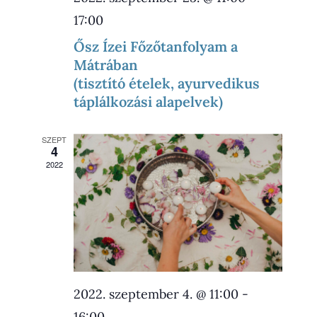
17:00
Ősz Ízei Főzőtanfolyam a
Mátrában
(tisztító ételek, ayurvedikus
táplálkozási alapelvek)
SZEPT
4
2022
2022. szeptember 4. @ 11:00
-
16:00