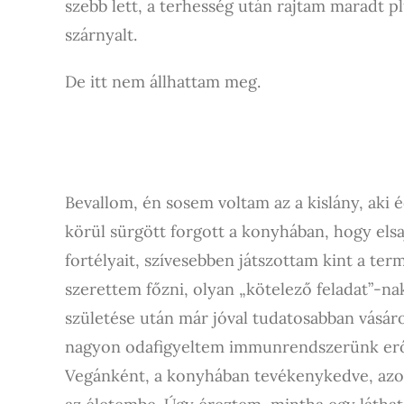
szebb lett, a terhesség után rajtam maradt pl
szárnyalt.
De itt nem állhattam meg.
Bevallom, én sosem voltam az a kislány, aki
körül sürgött forgott a konyhában, hogy elsaj
fortélyait, szívesebben játszottam kint a te
szerettem főzni, olyan „kötelező feladat”-n
születése után már jóval tudatosabban vásáro
nagyon odafigyeltem immunrendszerünk erős
Vegánként, a konyhában tevékenykedve, azo