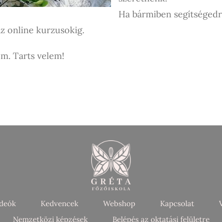
Ha bármiben segítségedre
az online kurzusokig.
em. Tarts velem!
ideók
Kedvencek
Webshop
Kapcsolat
Nemzetközi képzések
Belépés az oktatási felületre