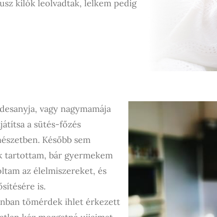
usz kilók leolvadtak, lelkem pedig
 édesanyja, vagy nagymamája
átítsa a sütés-főzés
rmészetben. Később sem
ak tartottam, bár gyermekem
ltam az élelmiszereket, és
ítésére is.
nban tömérdek ihlet érkezett