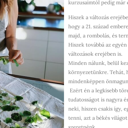
kurzusaimtól pedig már c
Hiszek a változás erejéb
hogy a 21. század embere
majd, a rombolás, és ter
Hiszek továbbá az egyén
változások erejében is.
Minden nálunk, belül kez
környezetünkre. Tehát, h
mindenképpen önmagunkn
Ezért én a legkisebb tör
tudatosságot is nagyra é
neki, hiszen csakis így, 
tenni, azt a békés világ
szeretnénk.