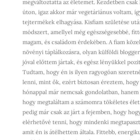
megváltoztatta az életemet. Kezdetben csak 
úton, igaz akkor már vegetáriánus voltam, í
tejtermékek elhagyása. Kisfiam születése ut
módszert, amellyel még egészségesebbé, fitt
magam, és családom érdekében. A fiam közel 
növényi táplálkozásra, olyan külföldi blogge
jóval előttem jártak, és egész lényükkel poz
Tudtam, hogy én is ilyen ragyogóan szeretné
lenni, mint ők, ezért biztosan éreztem, hogy 
hónappal már nemcsak gondolatban, hanem h
hogy megtaláltam a számomra tökéletes életm
pedig már csak az járt a fejemben, hogy ho
elérhetővé tenni, hogy mindenki megtapasztal
amit én is átélhettem általa. Fittebb, energi