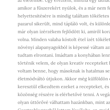
az életembe. Úgy éreztem, mintha egy láthat
amikor a fűszerekért nyúlok, és a már nem 
helyettesítésére is mindig találtam tökélete
pazarul sikerült, mind tápláló volt, és külön
már olyan ízérzékem fejlődött ki, amiről k
volna. Minden valaha kóstolt étel ízét tökéle
növényi alapanyagokból is képessé váltam a
tudtam elrontani. Imádtam a konyhában len
történik velem, de olyan kreatív recepteket 
voltam benne, hogy másoknak is hatalmas se
életmódváltó útjukon. Akkor még külföldön 
keresztül elkezdtem ezeket a recepteket, és 
közönség részére is elérhetővé tenni. A vegá
olyan úttörővé válhattam hazánkban, mint azo