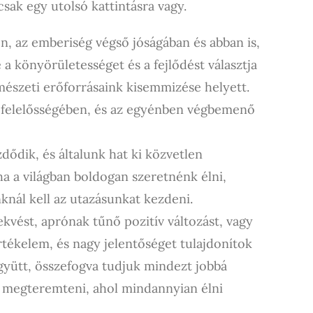
sak egy utolsó kattintásra vagy.
en, az emberiség végső jóságában és abban is,
 a könyörületességet és a fejlődést választja
mészeti erőforrásaink kisemmizése helyett.
 felelősségében, és az egyénben végbemenő
dődik, és általunk hat ki közvetlen
a a világban boldogan szeretnénk élni,
ál kell az utazásunkat kezdeni.
ekvést, aprónak tűnő pozitív változást, vagy
rtékelem, és nagy jelentőséget tulajdonítok
együtt, összefogva tudjuk mindezt jobbá
ot megteremteni, ahol mindannyian élni