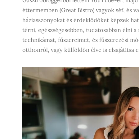
Gasztrobloggerből lettem YouTube-er, majd s
éttermemben (Great Bistro) vagyok séf, és v
háziasszonyokat és érdeklődőket képzek hat 
térni, egészségesebben, tudatosabban élni a
technikámat, fűszereimet, és fűszerezési mó
otthonról, vagy külföldön élve is elsajátítsa