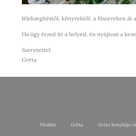
léleksegítéstől, könyvektől, a fűszereken át 
Ha úgy érzed itt a helyed, én nyújtom a kez
Szeretettel:
Gréta
Főoldal
Gréta
Gréta konyhája v