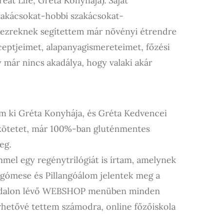
at Life, Gréta Konyhája). Saját
szakácsokat-hobbi szakácsokat-
ízezreknek segítettem már növényi étrendre
ceptjeimet, alapanyagismereteimet, főzési
 már nincs akadálya, hogy valaki akár
m ki Gréta Konyhája, és Gréta Kedvencei
kötetet, már 100%-ban gluténmentes
eg.
mel egy regénytrilógiát is írtam, amelynek
angómese és Pillangóálom jelentek meg a
oldalon lévő WEBSHOP menüben minden
rhetővé tettem számodra, online főzőiskola