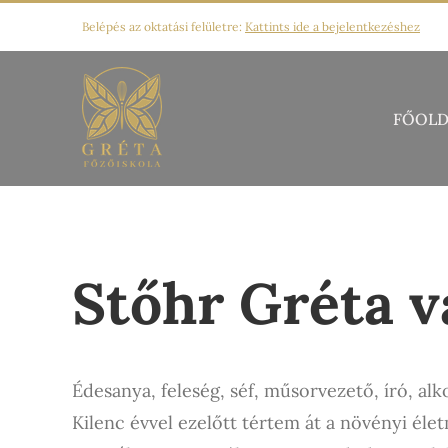
Kihagyás
Belépés az oktatási felületre:
Kattints ide a bejelentkezéshez
FŐOLD
Stőhr Gréta v
Édesanya, feleség, séf, műsorvezető, író, al
Kilenc évvel ezelőtt tértem át a növényi él