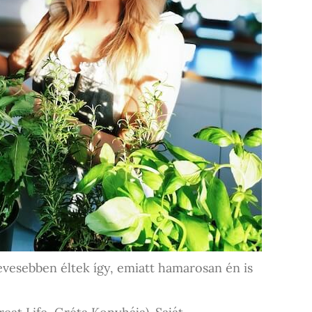
evesebben éltek így, emiatt hamarosan én is