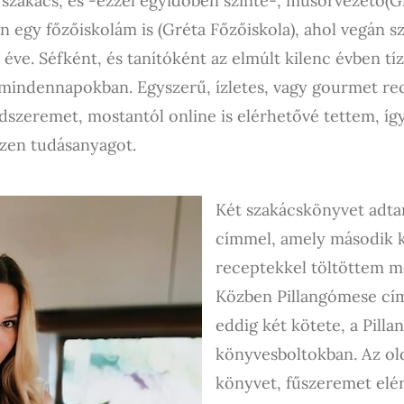
zakács, és -ezzel egyidőben szinte-, műsorvezető(Gre
an egy főzőiskolám is (Gréta Főzőiskola), ahol vegán 
éve. Séfként, és tanítóként az elmúlt kilenc évben t
 mindennapokban. Egyszerű, ízletes, vagy gourmet re
dszeremet, mostantól online is elérhetővé tettem, így
 ezen tudásanyagot.
Két szakácskönyvet adta
címmel, amely második 
receptekkel töltöttem m
Közben Pillangómese cím
eddig két kötete, a Pill
könyvesboltokban. Az 
könyvet, fűszeremet elé