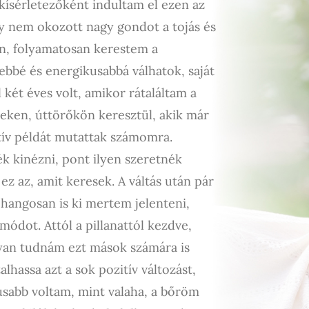
kísérletezőként indultam el ezen az
gy nem okozott nagy gondot a tojás és
án, folyamatosan kerestem a
ebbé és energikusabbá válhatok, saját
két éves volt, amikor rátaláltam a
reken, úttörőkön keresztül, akik már
itív példát mutattak számomra.
k kinézni, pont ilyen szeretnék
ez az, amit keresek. A váltás után pár
angosan is ki mertem jelenteni,
ódot. Attól a pillanattól kezdve,
gyan tudnám ezt mások számára is
hassa azt a sok pozitív változást,
kusabb voltam, mint valaha, a bőröm