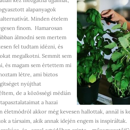
atlan kéz mozgatná ujjaimat,
fogyasztott alapanyagok
s alternatívát. Minden ételem
legesen finom.
Hamarosan
orábban álmodni sem mertem
tesen fel tudtam idézni, és
zokat megalkotni. Semmit sem
ni, és magam sem értettem mi
hoztam létre, ami biztos
gítséget nyújthat
éltem, de a közösségi médián
tapasztalataimat a hazai
n életmódról akkor még kevesen hallottak, annál is k
k a társaim, akik annak idején engem is inspiráltak.