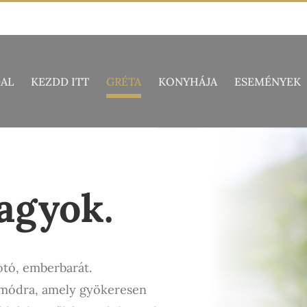
AL
KEZDD ITT
GRÉTA
KONYHÁJA
ESEMÉNYEK
agyok.
kotó, emberbarát.
etmódra, amely gyökeresen