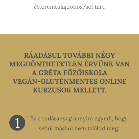
étteremtulajdonos/séf tart.
RÁADÁSUL TOVÁBBI NÉGY
MEGDÖNTHETETLEN ÉRVÜNK VAN
A GRÉTA FŐZŐISKOLA
VEGÁN-GLUTÉNMENTES ONLINE
KURZUSOK MELLETT.
1
Ez a tudásanyag annyira egyedi, hogy
sehol máshol nem találod meg.