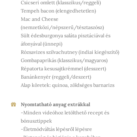
Csicseri omlett (klasszikus/reggeli)
Tempeh bacon (elengedhetetlen)
Mac and Cheese
(nemzetközi/népszerű/tésztaszósz)
Sült édesburgonya saláta pisztáciával és
áfonyával (ünnepi)
Rózsavizes szilvachutney (indiai kiegészítő)
Gombapaprikás (klasszikus/magyaros)
Répatorta kesusajtkrémmel (desszert)
Banánkenyér (reggeli/deszert)
Alap köretek: quinoa, zöldséges barnarizs
Nyomtatható anyag extrákkal
-Minden videóhoz letölthető recept és
bónusztippek
-Életmódváltás lépésről lépésre