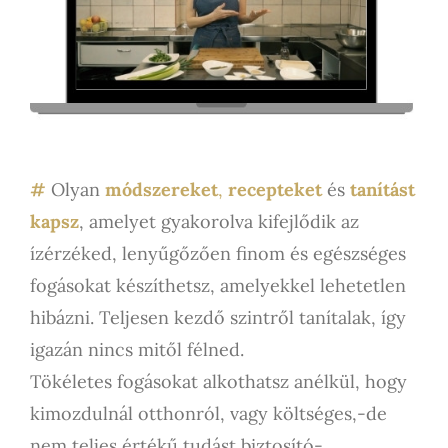
#
Olyan
módszereket
,
recepteket
és
tanítást
kapsz
, amelyet gyakorolva kifejlődik az
ízérzéked, lenyűgőzően finom és egészséges
fogásokat készíthetsz, amelyekkel lehetetlen
hibázni. Teljesen kezdő szintről tanítalak, így
igazán nincs mitől félned.
Tökéletes fogásokat alkothatsz anélkül, hogy
kimozdulnál otthonról, vagy költséges,-de
nem teljes értékű tudást biztosító-