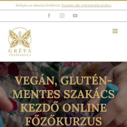
Kihagyás
Belépés az oktatási felületre:
Kattints ide a bejelentkezéshez
Facebook
Instagram
YouTube
VEGÁN, GLUTÉN-
MENTES SZAKÁCS
KEZDŐ ONLINE
FŐZŐKURZUS