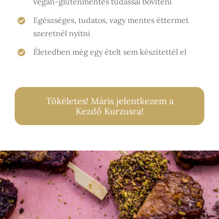
vegán-gluténmentes tudással bővíteni
Egészséges, tudatos, vagy mentes éttermet
szeretnél nyitni
Életedben még egy ételt sem készítettél el
Tökéletes! Máris jelentkezem a
Kezdő Kurzusra!