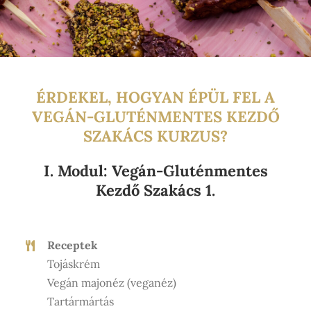
ÉRDEKEL, HOGYAN ÉPÜL FEL A
VEGÁN-GLUTÉNMENTES KEZDŐ
SZAKÁCS KURZUS?
I. Modul: Vegán-Gluténmentes
Kezdő Szakács 1.
Receptek
Tojáskrém
Vegán majonéz (veganéz)
Tartármártás