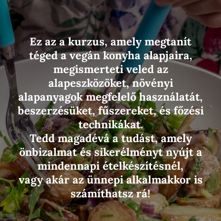
Ez az a kurzus, amely megtanít
téged a vegán konyha alapjaira,
megismerteti veled az
alapeszközöket, növényi
alapanyagok megfelelő használatát,
beszerzésüket, fűszereket, és főzési
technikákat.
Tedd magadévá a tudást, amely
önbizalmat és sikerélményt nyújt a
mindennapi ételkészítésnél,
vagy akár az ünnepi alkalmakkor is
számíthatsz rá!