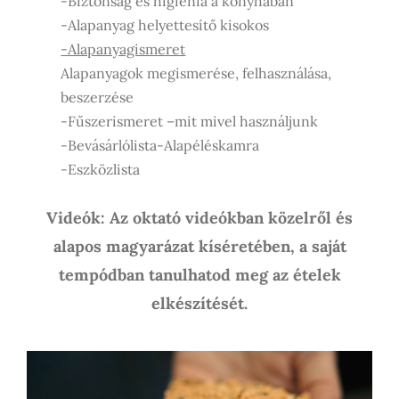
-Biztonság és higiénia a konyhában
-Alapanyag helyettesítő kisokos
-Alapanyagismeret
Alapanyagok megismerése, felhasználása,
beszerzése
-Fűszerismeret –mit mivel használjunk
-Bevásárlólista-Alapéléskamra
-Eszközlista
Videók: Az oktató videókban közelről és
alapos magyarázat kíséretében, a saját
tempódban tanulhatod meg az ételek
elkészítését.