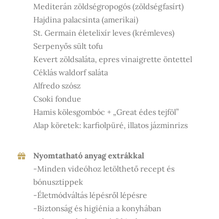
Mediterán zöldségropogós (zöldségfasírt)
Hajdina palacsinta (amerikai)
St. Germain életelixír leves (krémleves)
Serpenyős sült tofu
Kevert zöldsaláta, epres vinaigrette öntettel
Céklás waldorf saláta
Alfredo szósz
Csoki fondue
Hamis kölesgombóc + „Great édes tejföl”
Alap köretek: karfiolpüré, illatos jázminrizs
Nyomtatható anyag extrákkal
-Minden videóhoz letölthető recept és
bónusztippek
-Életmódváltás lépésről lépésre
-Biztonság és higiénia a konyhában