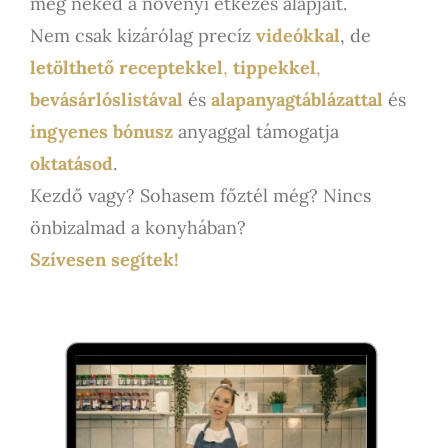
meg neked a növényi étkezés alapjait.
Nem csak kizárólag precíz
videókkal
, de
letölthető receptekkel
,
tippekkel
,
bevásárlóslistával
és
alapanyagtáblázattal
és
ingyenes bónusz
anyaggal támogatja
oktatásod
.
Kezdő vagy? Sohasem főztél még? Nincs
önbizalmad a konyhában?
Szívesen segítek!