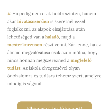
#
Ha pedig nem csak hobbi szinten, hanem
akár
hivatásszerűen
is szeretnél ezzel
foglalkozni, az alapok elsajátítása után
lehetőséged van a
haladó
, majd a
mesterkurzuson
részt venni. Kár lenne, ha az
álmaid megvalósítása csak azon múlna, hogy
nincs honnan megszerezned a
megfelelő
tudást
. Az iskola elvégzésével olyan
önbizalomra és tudásra tehetsz szert, amelyre
mindig is vágytál.
Elkezdem a kezdő kurzust!