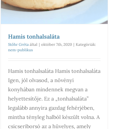
Hamis tonhalsaláta
Stőhr Gréta
által
|
október 7th, 2020
|
Kategóriák:
nem-publikus
Hamis tonhalsaláta Hamis tonhalsaláta
Igen, jól olvasod, a növényi
konyhában mindennek megvan a
helyettesítője. Ez a „tonhalsaláta”
legalább annyira gazdag fehérjében,
mintha tényleg halból készült volna. A
csicseriborsó az a hüvelyes, amely