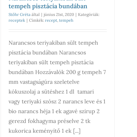
tempeh pisztácia bundában
Stőhr Gréta
által
|
június 21st, 2020
|
Kategóriák:
receptek
|
Címkék:
recept
,
tempeh
Narancsos teriyakiban sült tempeh
pisztácia bundában Narancsos
teriyakiban sült tempeh pisztácia
bundában Hozzávalók 200 g tempeh 7
mm vastagságúra szeletelve
kókuszolaj a sütéshez 1 dl tamari
vagy teriyaki szósz 2 narancs leve és 1
bio narancs héja 1 ek agavé szirup 2
gerezd fokhagyma préselve 2 tk
kukorica keményítő 1 ek [...]