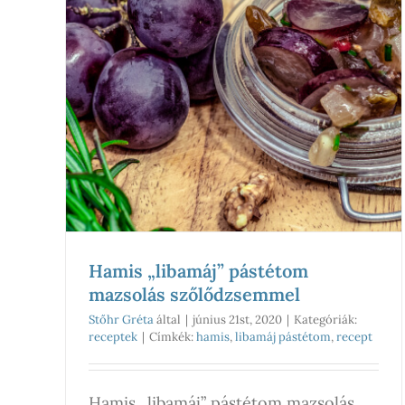
Hamis „libamáj” pástétom
mazsolás szőlődzsemmel
Stőhr Gréta
által
|
június 21st, 2020
|
Kategóriák:
receptek
|
Címkék:
hamis
,
libamáj pástétom
,
recept
Hamis „libamáj” pástétom mazsolás