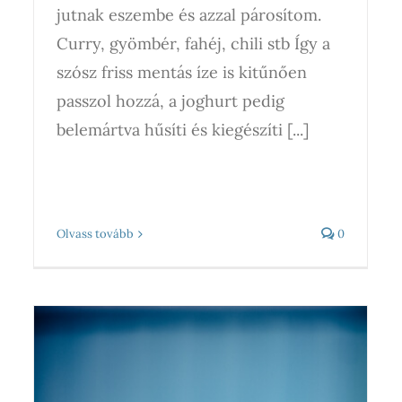
jutnak eszembe és azzal párosítom.
Curry, gyömbér, fahéj, chili stb Így a
szósz friss mentás íze is kitűnően
passzol hozzá, a joghurt pedig
belemártva hűsíti és kiegészíti [...]
Olvass tovább
0