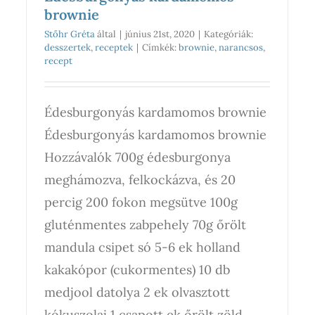
brownie
Stőhr Gréta
által
|
június 21st, 2020
|
Kategóriák:
desszertek
,
receptek
|
Címkék:
brownie
,
narancsos
,
recept
Édesburgonyás kardamomos brownie
Édesburgonyás kardamomos brownie
Hozzávalók 700g édesburgonya
meghámozva, felkockázva, és 20
percig 200 fokon megsütve 100g
gluténmentes zabpehely 70g őrölt
mandula csipet só 5-6 ek holland
kakakópor (cukormentes) 10 db
medjool datolya 2 ek olvasztott
kókuszolaj 1 csapott ek őrölt zöld