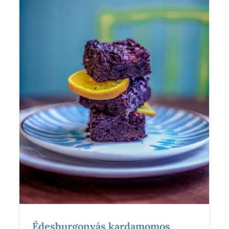
Édesburgonyás kardamomos