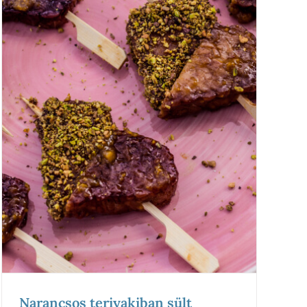
Narancsos teriyakiban sült