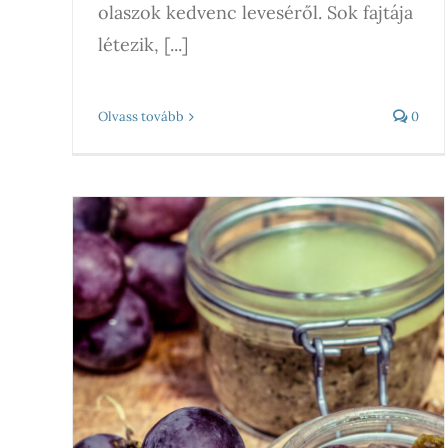
olaszok kedvenc leveséről. Sok fajtája
létezik, [...]
Olvass tovább
0