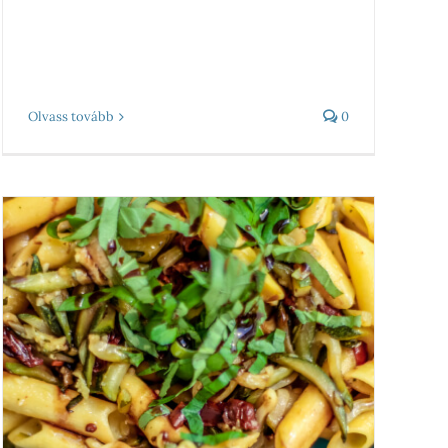
Olvass tovább
0