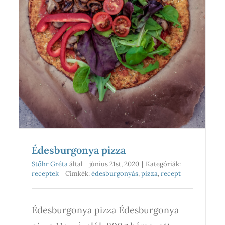
Édesburgonya pizza
Stőhr Gréta
által
|
június 21st, 2020
|
Kategóriák:
receptek
|
Címkék:
édesburgonyás
,
pizza
,
recept
Édesburgonya pizza Édesburgonya