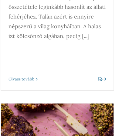
összetétele leginkább hasonlít az állati
fehérjéhez. Talán azért is ennyire
népszerű a világ konyháiban. A halas
ízt kölcsönző algában, pedig [...]
Olvass tovább
0