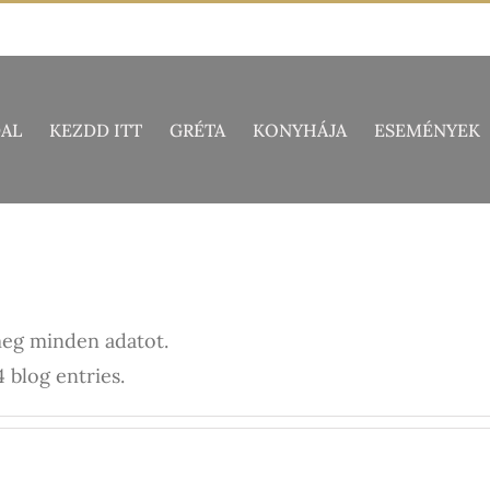
AL
KEZDD ITT
GRÉTA
KONYHÁJA
ESEMÉNYEK
eg minden adatot.
 blog entries.