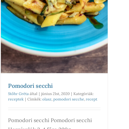
Pomodori secchi
Stőhr Gréta
által
|
június 21st, 2020
|
Kategóriák:
receptek
|
Címkék:
olasz
,
pomodori secche
,
recept
Pomodori secchi Pomodori secchi