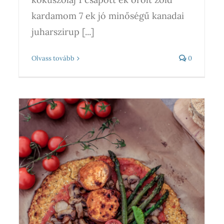
kardamom 7 ek jó minőségű kanadai
juharszirup [...]
Olvass tovább
0