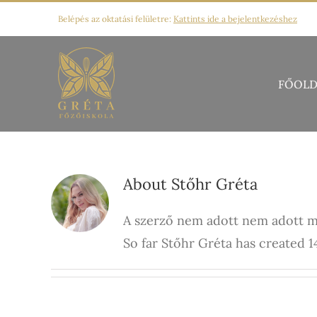
Kihagyás
Belépés az oktatási felületre:
Kattints ide a bejelentkezéshez
FŐOLD
About
Stőhr Gréta
A szerző nem adott nem adott m
So far Stőhr Gréta has created 14