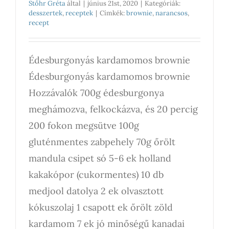
Stőhr Gréta
által
|
június 21st, 2020
|
Kategóriák:
desszertek
,
receptek
|
Címkék:
brownie
,
narancsos
,
recept
Édesburgonyás kardamomos brownie
Édesburgonyás kardamomos brownie
Hozzávalók 700g édesburgonya
meghámozva, felkockázva, és 20 percig
200 fokon megsütve 100g
gluténmentes zabpehely 70g őrölt
mandula csipet só 5-6 ek holland
kakakópor (cukormentes) 10 db
medjool datolya 2 ek olvasztott
kókuszolaj 1 csapott ek őrölt zöld
kardamom 7 ek jó minőségű kanadai