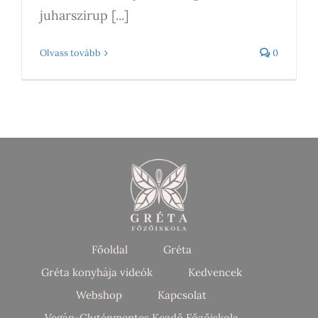
juharszirup [...]
Olvass tovább
0
Főoldal
Gréta
Gréta konyhája videók
Kedvencek
Webshop
Kapcsolat
Vegán-Gluténmentes Kezdő Főzőiskola