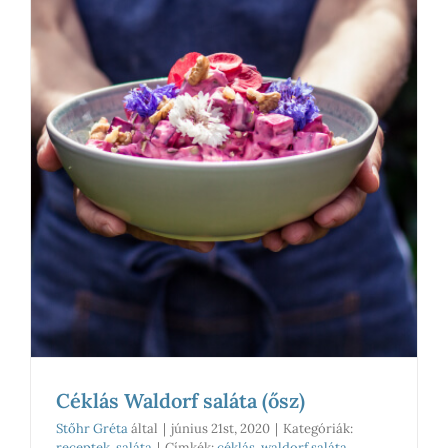
Céklás Waldorf saláta (ősz)
Stőhr Gréta
által
|
június 21st, 2020
|
Kategóriák:
receptek
,
saláta
|
Címkék:
céklás
,
waldorf saláta