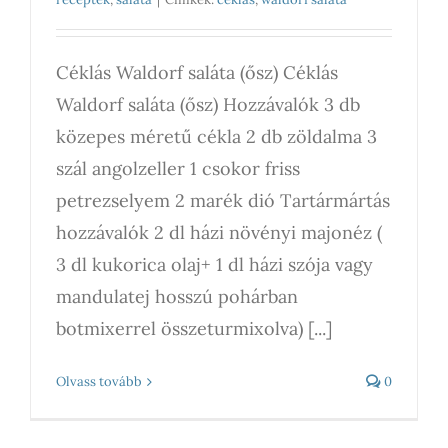
Céklás Waldorf saláta (ősz) Céklás
Waldorf saláta (ősz) Hozzávalók 3 db
közepes méretű cékla 2 db zöldalma 3
szál angolzeller 1 csokor friss
petrezselyem 2 marék dió Tartármártás
hozzávalók 2 dl házi növényi majonéz (
3 dl kukorica olaj+ 1 dl házi szója vagy
mandulatej hosszú pohárban
botmixerrel összeturmixolva) [...]
Olvass tovább
0