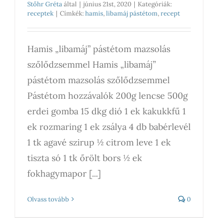
Stőhr Gréta
által
|
június 21st, 2020
|
Kategóriák:
receptek
|
Címkék:
hamis
,
libamáj pástétom
,
recept
Hamis „libamáj” pástétom mazsolás
szőlődzsemmel Hamis „libamáj”
pástétom mazsolás szőlődzsemmel
Pástétom hozzávalók 200g lencse 500g
erdei gomba 15 dkg dió 1 ek kakukkfű 1
ek rozmaring 1 ek zsálya 4 db babérlevél
1 tk agavé szirup ½ citrom leve 1 ek
tiszta só 1 tk őrölt bors ½ ek
fokhagymapor [...]
Olvass tovább
0