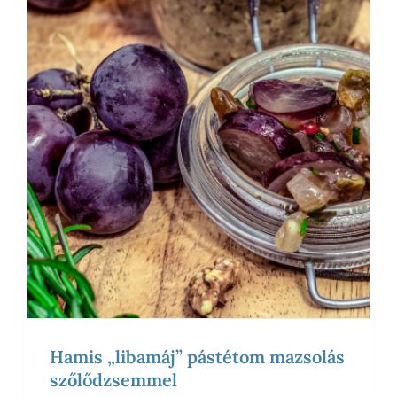
Hamis „libamáj” pástétom mazsolás
szőlődzsemmel