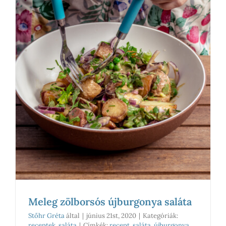
Meleg zölborsós újburgonya saláta
Stőhr Gréta
által
|
június 21st, 2020
|
Kategóriák:
receptek
,
saláta
|
Címkék:
recept
,
saláta
,
újburgonya