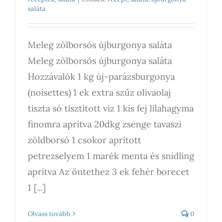
saláta
Meleg zölborsós újburgonya saláta
Meleg zölborsós újburgonya saláta
Hozzávalók 1 kg új-parázsburgonya
(noisettes) 1 ek extra szűz olívaolaj
tiszta só tisztított víz 1 kis fej lilahagyma
finomra aprítva 20dkg zsenge tavaszi
zöldborsó 1 csokor aprított
petrezselyem 1 marék menta és snidling
aprítva Az öntethez 3 ek fehér borecet
1 [...]
Olvass tovább
0