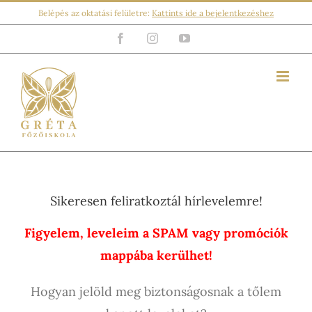
Kihagyás
Belépés az oktatási felületre:
Kattints ide a bejelentkezéshez
Facebook
Instagram
YouTube
Sikeresen feliratkoztál hírlevelemre!
Figyelem, leveleim a SPAM vagy promóciók
mappába kerülhet!
Hogyan jelöld meg biztonságosnak a tőlem