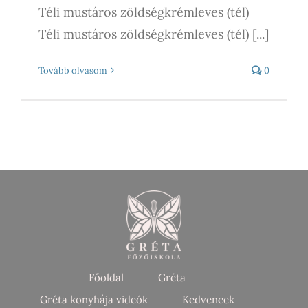
Téli mustáros zöldségkrémleves (tél)
Téli mustáros zöldségkrémleves (tél) [...]
Tovább olvasom
0
Főoldal
Gréta
Gréta konyhája videók
Kedvencek