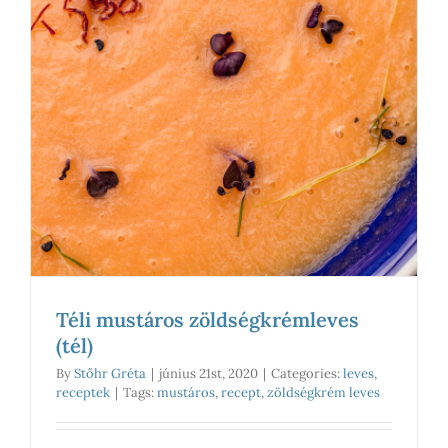
Téli mustáros zöldségkrémleves
(tél)
By
Stőhr Gréta
|
június 21st, 2020
|
Categories:
leves
,
receptek
|
Tags:
mustáros
,
recept
,
zöldségkrém leves