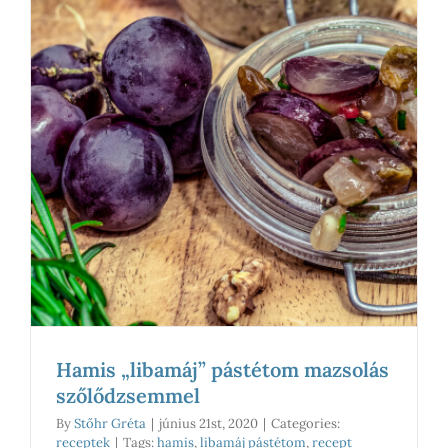
Hamis „libamáj” pástétom mazsolás
szőlődzsemmel
By
Stőhr Gréta
|
június 21st, 2020
|
Categories:
receptek
|
Tags:
hamis
,
libamáj pástétom
,
recept