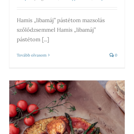
Hamis „libamáj” pástétom mazsolás
szőlődzsemmel Hamis „libamáj”
pástétom [...]
Tovább olvasom
0