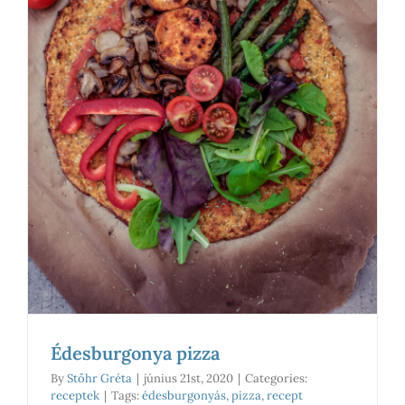
Édesburgonya pizza
By
Stőhr Gréta
|
június 21st, 2020
|
Categories:
receptek
|
Tags:
édesburgonyás
,
pizza
,
recept