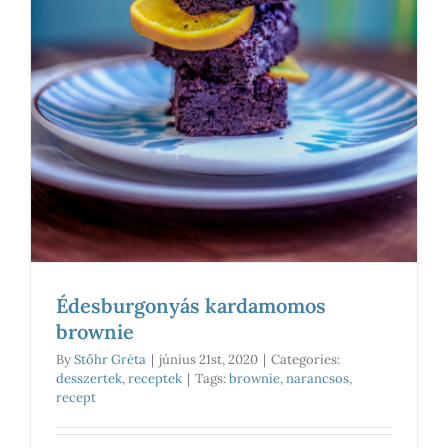
Édesburgonyás kardamomos
brownie
By
Stőhr Gréta
|
június 21st, 2020
|
Categories:
desszertek
,
receptek
|
Tags:
brownie
,
narancsos
,
recept