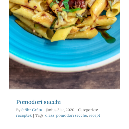
Pomodori secchi
By
Stőhr Gréta
|
június 21st, 2020
|
Categories:
receptek
|
Tags:
olasz
,
pomodori secche
,
recept